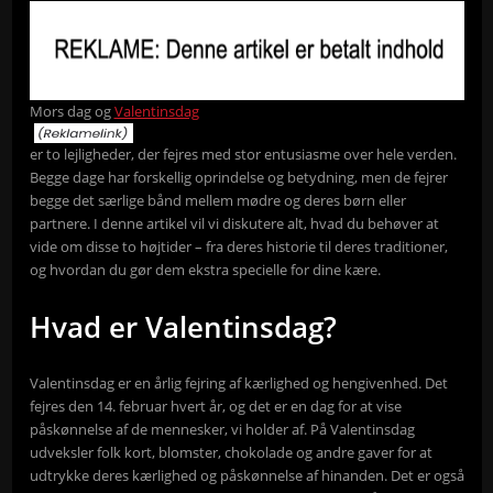
Mors dag og
Valentinsdag
er to lejligheder, der fejres med stor entusiasme over hele verden.
Begge dage har forskellig oprindelse og betydning, men de fejrer
begge det særlige bånd mellem mødre og deres børn eller
partnere. I denne artikel vil vi diskutere alt, hvad du behøver at
vide om disse to højtider – fra deres historie til deres traditioner,
og hvordan du gør dem ekstra specielle for dine kære.
Hvad er Valentinsdag?
Valentinsdag er en årlig fejring af kærlighed og hengivenhed. Det
fejres den 14. februar hvert år, og det er en dag for at vise
påskønnelse af de mennesker, vi holder af. På Valentinsdag
udveksler folk kort, blomster, chokolade og andre gaver for at
udtrykke deres kærlighed og påskønnelse af hinanden. Det er også