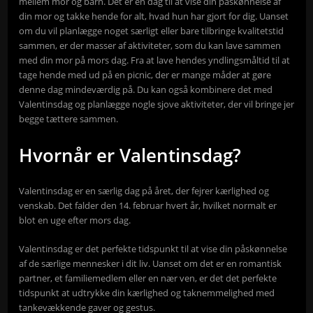
mellem mor og barn. Det er en dag til at vise din påskønnelse af
din mor og takke hende for alt, hvad hun har gjort for dig. Uanset
om du vil planlægge noget særligt eller bare tilbringe kvalitetstid
sammen, er der masser af aktiviteter, som du kan lave sammen
med din mor på mors dag. Fra at lave hendes yndlingsmåltid til at
tage hende med ud på en picnic, der er mange måder at gøre
denne dag mindeværdig på. Du kan også kombinere det med
Valentinsdag og planlægge nogle sjove aktiviteter, der vil bringe jer
begge tættere sammen.
Hvornår er Valentinsdag?
Valentinsdag er en særlig dag på året, der fejrer kærlighed og
venskab. Det falder den 14. februar hvert år, hvilket normalt er
blot en uge efter mors dag.
Valentinsdag er det perfekte tidspunkt til at vise din påskønnelse
af de særlige mennesker i dit liv. Uanset om det er en romantisk
partner, et familiemedlem eller en nær ven, er det det perfekte
tidspunkt at udtrykke din kærlighed og taknemmelighed med
tankevækkende gaver og gestus.