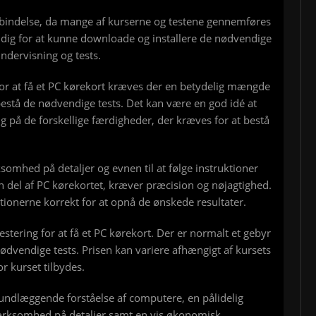
rbindelse, da mange af kurserne og testene gennemføres
endig for at kunne downloade og installere de nødvendige
ndervisning og tests.
For at få et PC kørekort kræves der en betydelig mængde
bestå de nødvendige tests. Det kan være en god idé at
ig på de forskellige færdigheder, der kræves for at bestå
omhed på detaljer og evnen til at følge instruktioner
n del af PC kørekortet, kræver præcision og nøjagtighed.
ruktionerne korrekt for at opnå de ønskede resultater.
tering for at få et PC kørekort. Der er normalt et gebyr
ødvendige tests. Prisen kan variere afhængigt af kursets
 kurset tilbydes.
rundlæggende forståelse af computere, en pålidelig
ærksomhed på detaljer samt en vis økonomisk