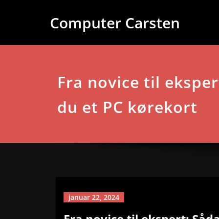
Videre
Computer Carsten
til
indhold
Fra novice til ekspe
du et PC kørekort
januar 22, 2024
Fra novice til ekspert: Såd