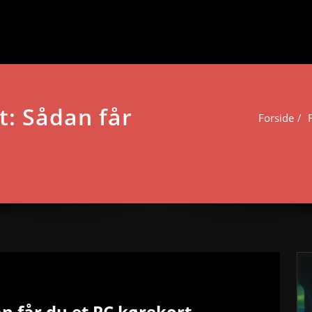
rt: Sådan får
Forside
an får du et PC kørekort