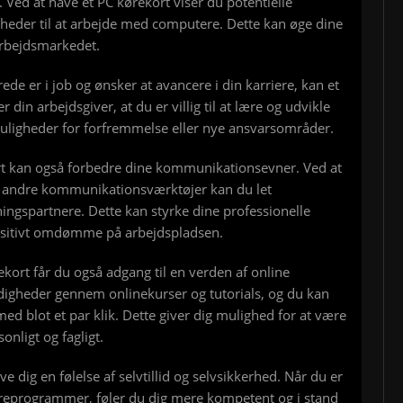
Ved at have et PC kørekort viser du potentielle
heder til at arbejde med computere. Dette kan øge dine
arbejdsmarkedet.
ede er i job og ønsker at avancere i din karriere, kan et
din arbejdsgiver, at du er villig til at lære og udvikle
uligheder for forfremmelse eller nye ansvarsområder.
t kan også forbedre dine kommunikationsevner. Ved at
g andre kommunikationsværktøjer kan du let
ngspartnere. Dette kan styrke dine professionelle
positivt omdømme på arbejdspladsen.
ekort får du også adgang til en verden af online
digheder gennem onlinekurser og tutorials, og du kan
d blot et par klik. Dette giver dig mulighed for at være
onligt og fagligt.
ve dig en følelse af selvtillid og selvsikkerhed. Når du er
areprogrammer, føler du dig mere kompetent og i stand