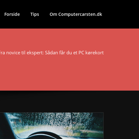
Forside
Tips
Om Computercarsten.dk
Fra novice til ekspert: Sådan får du et PC kørekort