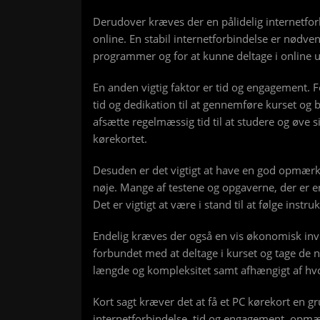
Derudover kræves der en pålidelig internetfo
online. En stabil internetforbindelse er nødv
programmer og for at kunne deltage i online u
En anden vigtig faktor er tid og engagement. 
tid og dedikation til at gennemføre kurset og 
afsætte regelmæssig tid til at studere og øve s
kørekortet.
Desuden er det vigtigt at have en god opmærks
nøje. Mange af testene og opgaverne, der er e
Det er vigtigt at være i stand til at følge inst
Endelig kræves der også en vis økonomisk inves
forbundet med at deltage i kurset og tage de n
længde og kompleksitet samt afhængigt af hvor
Kort sagt kræver det at få et PC kørekort en g
internetforbindelse, tid og engagement, opm