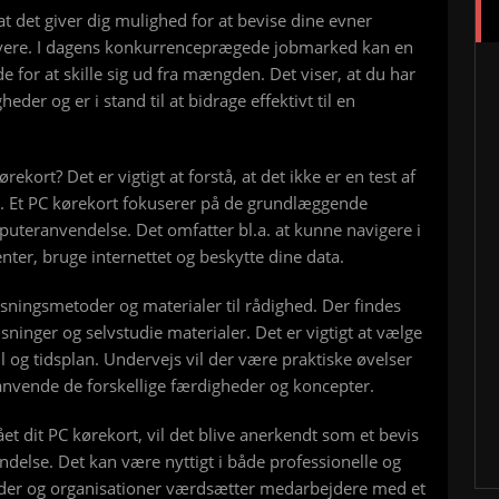
at det giver dig mulighed for at bevise dine evner
givere. I dagens konkurrenceprægede jobmarked kan en
e for at skille sig ud fra mængden. Det viser, at du har
heder og er i stand til at bidrage effektivt til en
ekort? Det er vigtigt at forstå, at det ikke er en test af
t. Et PC kørekort fokuserer på de grundlæggende
uteranvendelse. Det omfatter bl.a. at kunne navigere i
ter, bruge internettet og beskytte dine data.
isningsmetoder og materialer til rådighed. Der findes
sninger og selvstudie materialer. Det er vigtigt at vælge
l og tidsplan. Undervejs vil der være praktiske øvelser
n anvende de forskellige færdigheder og koncepter.
et dit PC kørekort, vil det blive anerkendt som et bevis
else. Det kan være nyttigt i både professionelle og
r og organisationer værdsætter medarbejdere med et