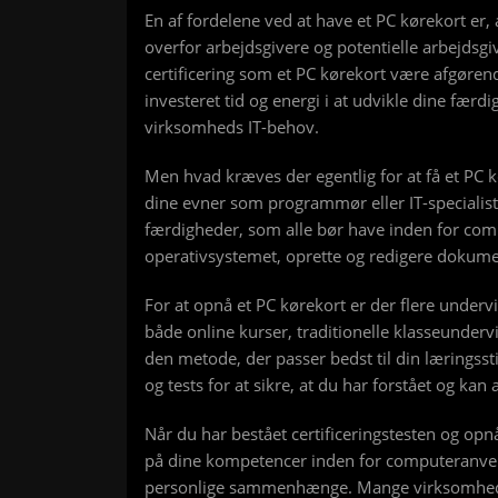
En af fordelene ved at have et PC kørekort er, 
overfor arbejdsgivere og potentielle arbejds
certificering som et PC kørekort være afgørend
investeret tid og energi i at udvikle dine færdig
virksomheds IT-behov.
Men hvad kræves der egentlig for at få et PC kør
dine evner som programmør eller IT-specialis
færdigheder, som alle bør have inden for comp
operativsystemet, oprette og redigere dokumen
For at opnå et PC kørekort er der flere underv
både online kurser, traditionelle klasseundervi
den metode, der passer bedst til din læringssti
og tests for at sikre, at du har forstået og ka
Når du har bestået certificeringstesten og opnå
på dine kompetencer inden for computeranvend
personlige sammenhænge. Mange virksomhede