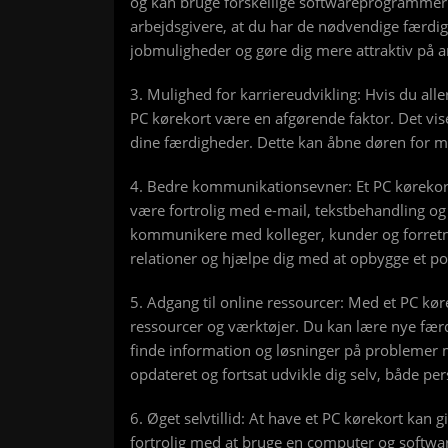
og kan bruge forskellige softwareprogrammer. 
arbejdsgivere, at du har de nødvendige færdig
jobmuligheder og gøre dig mere attraktiv på 
3. Mulighed for karriereudvikling: Hvis du aller
PC kørekort være en afgørende faktor. Det viser 
dine færdigheder. Dette kan åbne døren for m
4. Bedre kommunikationsevner: Et PC kørekor
være fortrolig med e-mail, tekstbehandling o
kommunikere med kolleger, kunder og forretni
relationer og hjælpe dig med at opbygge et 
5. Adgang til online ressourcer: Med et PC kør
ressourcer og værktøjer. Du kan lære nye fær
finde information og løsninger på problemer me
opdateret og fortsat udvikle dig selv, både pers
6. Øget selvtillid: At have et PC kørekort kan gi
fortrolig med at bruge en computer og softw