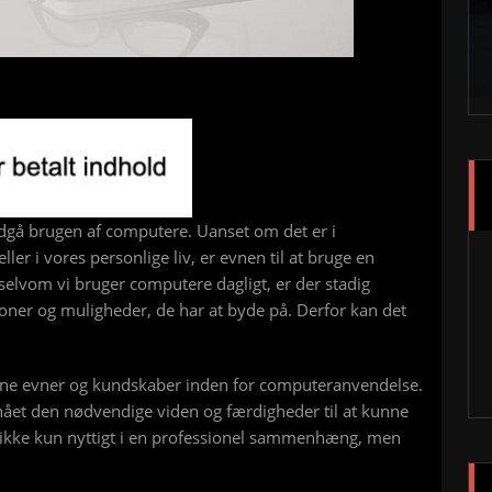
dgå brugen af computere. Uanset om det er i
 i vores personlige liv, er evnen til at bruge en
elvom vi bruger computere dagligt, er der stadig
oner og muligheder, de har at byde på. Derfor kan det
dine evner og kundskaber inden for computeranvendelse.
ået den nødvendige viden og færdigheder til at kunne
r ikke kun nyttigt i en professionel sammenhæng, men