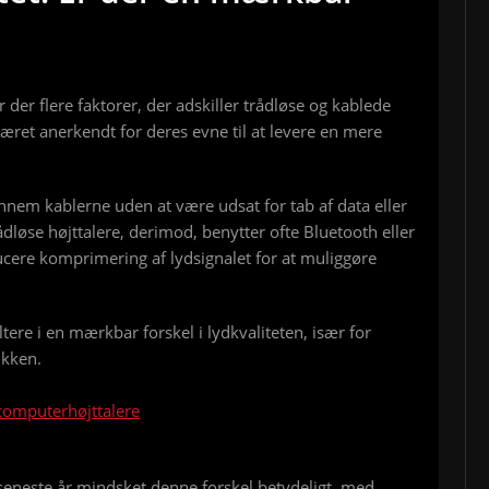
r der flere faktorer, der adskiller trådløse og kablede
 været anerkendt for deres evne til at levere en mere
ennem kablerne uden at være udsat for tab af data eller
ådløse højttalere, derimod, benytter ofte Bluetooth eller
oducere komprimering af lydsignalet for at muliggøre
ere i en mærkbar forskel i lydkvaliteten, især for
ikken.
computerhøjttalere
seneste år mindsket denne forskel betydeligt, med