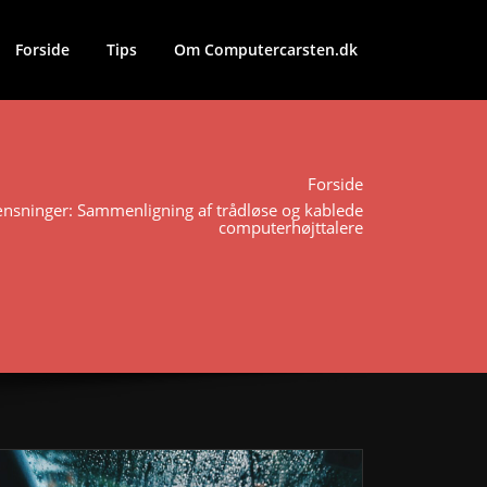
Forside
Tips
Om Computercarsten.dk
Forside
nsninger: Sammenligning af trådløse og kablede
computerhøjttalere