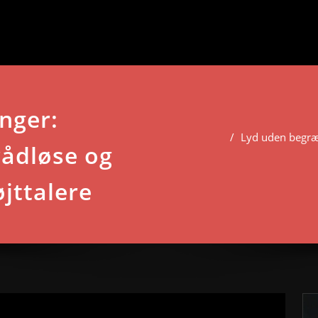
nger:
Lyd uden begræ
rådløse og
jttalere