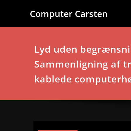
Videre
Computer Carsten
til
indhold
Lyd uden begrænsni
Sammenligning af t
kablede computerhø