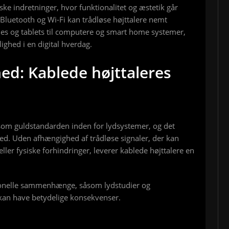
ske indretninger, hvor funktionalitet og æstetik går
luetooth og Wi-Fi kan trådløse højttalere nemt
nes og tablets til computere og smart home systemer,
ighed i en digital hverdag.
ghed: Kablede højttaleres
 som guldstandarden inden for lydsystemer, og det
ghed. Uden afhængighed af trådløse signaler, der kan
eller fysiske forhindringer, leverer kablede højttalere en
sionelle sammenhænge, såsom lydstudier og
 kan have betydelige konsekvenser.