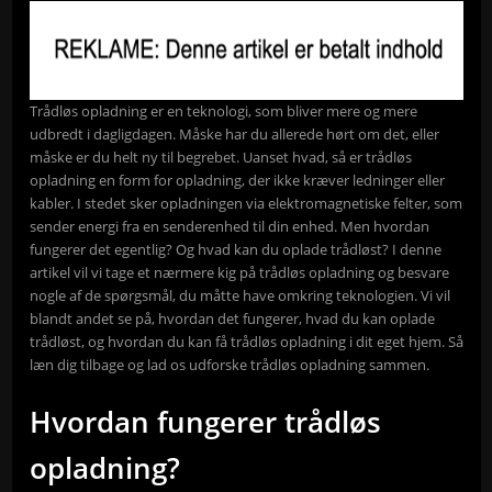
Trådløs opladning er en teknologi, som bliver mere og mere
udbredt i dagligdagen. Måske har du allerede hørt om det, eller
måske er du helt ny til begrebet. Uanset hvad, så er trådløs
opladning en form for opladning, der ikke kræver ledninger eller
kabler. I stedet sker opladningen via elektromagnetiske felter, som
sender energi fra en senderenhed til din enhed. Men hvordan
fungerer det egentlig? Og hvad kan du oplade trådløst? I denne
artikel vil vi tage et nærmere kig på trådløs opladning og besvare
nogle af de spørgsmål, du måtte have omkring teknologien. Vi vil
blandt andet se på, hvordan det fungerer, hvad du kan oplade
trådløst, og hvordan du kan få trådløs opladning i dit eget hjem. Så
læn dig tilbage og lad os udforske trådløs opladning sammen.
Hvordan fungerer trådløs
opladning?