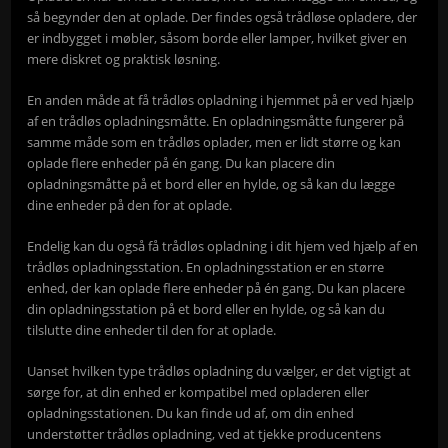
så begynder den at oplade. Der findes også trådløse opladere, der
er indbygget i møbler, såsom borde eller lamper, hvilket giver en
mere diskret og praktisk løsning.
En anden måde at få trådløs opladning i hjemmet på er ved hjælp
af en trådløs opladningsmåtte. En opladningsmåtte fungerer på
samme måde som en trådløs oplader, men er lidt større og kan
oplade flere enheder på én gang. Du kan placere din
opladningsmåtte på et bord eller en hylde, og så kan du lægge
dine enheder på den for at oplade.
Endelig kan du også få trådløs opladning i dit hjem ved hjælp af en
trådløs opladningsstation. En opladningsstation er en større
enhed, der kan oplade flere enheder på én gang. Du kan placere
din opladningsstation på et bord eller en hylde, og så kan du
tilslutte dine enheder til den for at oplade.
Uanset hvilken type trådløs opladning du vælger, er det vigtigt at
sørge for, at din enhed er kompatibel med opladeren eller
opladningsstationen. Du kan finde ud af, om din enhed
understøtter trådløs opladning, ved at tjekke producentens