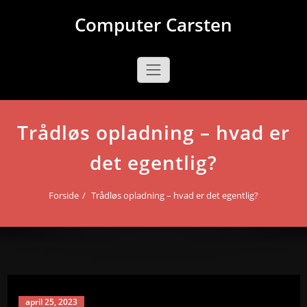
Videre
Computer Carsten
til
indhold
Trådløs opladning – hvad er
det egentlig?
Forside
Trådløs opladning – hvad er det egentlig?
april 25, 2023