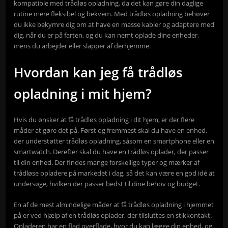
kompatible med trådløs opladning, da det kan gøre din daglige
rutine mere fleksibel og bekvem. Med trådløs opladning behøver
du ikke bekymre dig om at have en masse kabler og adaptere med
dig, når du er på farten, og du kan nemt oplade dine enheder,
mens du arbejder eller slapper af derhjemme.
Hvordan kan jeg få trådløs
opladning i mit hjem?
Hvis du ønsker at få trådløs opladning i dit hjem, er der flere
måder at gøre det på. Først og fremmest skal du have en enhed,
der understøtter trådløs opladning, såsom en smartphone eller en
smartwatch. Derefter skal du have en trådløs oplader, der passer
til din enhed. Der findes mange forskellige typer og mærker af
trådløse opladere på markedet i dag, så det kan være en god idé at
undersøge, hvilken der passer bedst til dine behov og budget.
En af de mest almindelige måder at få trådløs opladning i hjemmet
på er ved hjælp af en trådløs oplader, der tilsluttes en stikkontakt.
Opladeren har en flad overflade, hvor du kan lægge din enhed, og