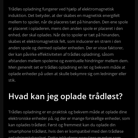
Trådløs opladning fungerer ved hjælp af elektromagnetisk
induktion. Det betyder, at der skabes en magnetisk energifelt
mellem to spoler, når de placeres tæt på hinanden. Den ene spole
er placeret i opladeren, mens den anden spole er placeret i den
enhed, der skal oplades. Når de to spoler er tæt på hinanden,
skabes et elektromagnetisk felt, som inducerer en strøm i den
anden spole og dermed oplader enheden. Der er visse faktorer,
der kan påvirke effektiviteten af trådløs opladning, såsom
afstanden mellem spolerne og eventuelle hindringer mellem dem.
Men generelt set er trådløs opladning en let og bekvem måde at
oplade enheder på uden at skulle bekymre sig om ledninger eller
stik.
Hvad kan jeg oplade trådløst?
Trådløs opladning er en praktisk og bekvem måde at oplade dine
elektroniske enheder på, og der er mange forskellige enheder, som
kan oplades trådløst. Først og fremmest kan du oplade din
smartphone trådløst, hvis den er kompatibel med den trådløse
opladningsteknologi. Dette inkluderer populære mærker som